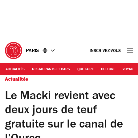
Accéder
Accéder
au
au
contenu
pied
de
page
PARIS
INSCRIVEZ-VOUS
ACTUALITÉS
RESTAURANTS ET BARS
QUE FAIRE
CULTURE
VOYAGE
Actualités
Le Macki revient avec
deux jours de teuf
gratuite sur le canal de