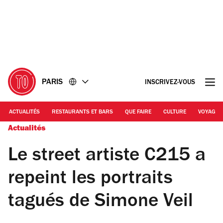
Accéder
Accéder
au
au
contenu
pied
de
page
PARIS
INSCRIVEZ-VOUS
ACTUALITÉS
RESTAURANTS ET BARS
QUE FAIRE
CULTURE
VOYAGE
Actualités
Le street artiste C215 a
repeint les portraits
tagués de Simone Veil