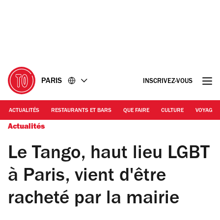
Accéder
Accéder
au
au
contenu
pied
de
page
PARIS
INSCRIVEZ-VOUS
ACTUALITÉS
RESTAURANTS ET BARS
QUE FAIRE
CULTURE
VOYAGE
Actualités
Le Tango, haut lieu LGBT
à Paris, vient d'être
racheté par la mairie