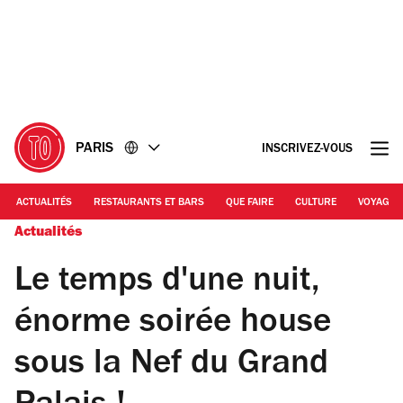
Accéder
Accéder
au
au
contenu
pied
de
page
PARIS
INSCRIVEZ-VOUS
ACTUALITÉS
RESTAURANTS ET BARS
QUE FAIRE
CULTURE
VOYAGE
Actualités
Le temps d'une nuit,
énorme soirée house
sous la Nef du Grand