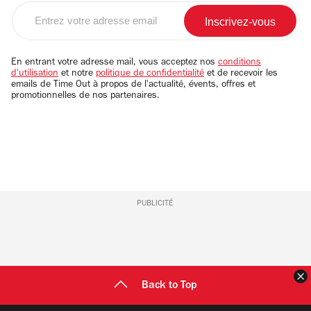
Entrez
votre
adresse
email
En entrant votre adresse mail, vous acceptez nos
conditions
d'utilisation
et notre
politique de confidentialité
et de recevoir les
emails de Time Out à propos de l'actualité, évents, offres et
promotionnelles de nos partenaires.
PUBLICITÉ
F
Back to Top