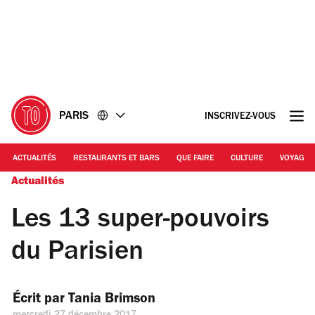
Accéder
Accéder
au
au
contenu
pied
de
page
PARIS
INSCRIVEZ-VOUS
ACTUALITÉS
RESTAURANTS ET BARS
QUE FAIRE
CULTURE
VOYAGE
Actualités
Les 13 super-pouvoirs
du Parisien
Écrit par 
Tania Brimson