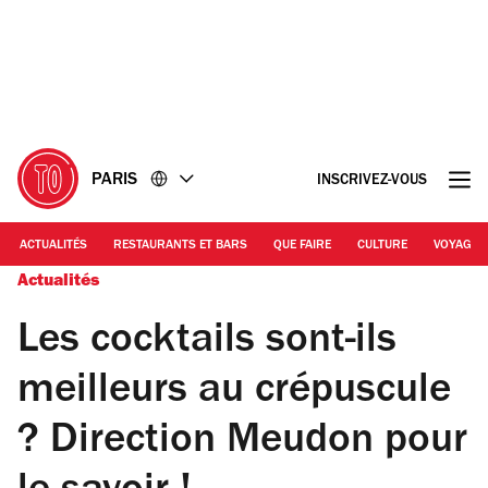
Accéder
Accéder
au
au
contenu
pied
de
page
PARIS
INSCRIVEZ-VOUS
ACTUALITÉS
RESTAURANTS ET BARS
QUE FAIRE
CULTURE
VOYAGE
Actualités
Les cocktails sont-ils
meilleurs au crépuscule
? Direction Meudon pour