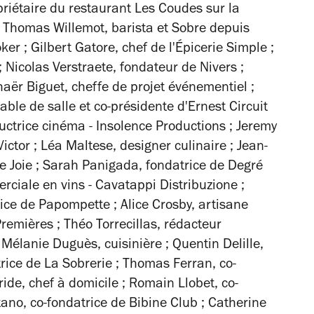
priétaire du restaurant Les Coudes sur la
 Thomas Willemot,
barista et Sobre depuis
oker
; Gilbert Gatore,
chef de l'Épicerie Simple
;
; Nicolas Verstraete,
fondateur de Nivers
;
haër Biguet,
cheffe de projet événementiel
;
ble de salle et co-présidente d'Ernest Circuit
uctrice cinéma - Insolence Productions
; Jeremy
ictor
; Léa Maltese,
designer culinaire
; Jean-
e Joie
; Sarah Panigada,
fondatrice de Degré
rciale en vins - Cavatappi Distribuzione
;
rice de Papompette
; Alice Crosby,
artisane
Premières
; Théo Torrecillas,
rédacteur
 Mélanie Duguès,
cuisinière
; Quentin Delille,
rice de La Sobrerie
; Thomas Ferran,
co-
ride,
chef à domicile
; Romain Llobet,
co-
tano,
co-fondatrice de Bibine Club
; Catherine