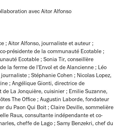
llaboration avec Aitor Alfonso
ce
; Aitor Alfonso,
journaliste et auteur
;
t co-présidente de la communauté Ecotable
;
unauté Ecotable
; Sonia Tir,
conseillère
de la ferme de l'Envol et de Alancienne
; Léo
,
journaliste
; Stéphanie Cohen ; Nicolas Lopez,
zine
; Angélique Gionti,
directrice de
t de La Jonquière,
cuisinier
; Emilie Suzanne,
hôtes The Office
; Augustin Laborde,
fondateur
r du Paon Qui Boit
; Claire Deville,
sommelière
elle Raux,
consultante indépendante et co-
harles,
cheffe de Lago
; Samy Benzekri,
chef du