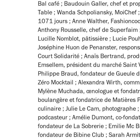
Bal café
; Baudouin Galler,
chef et pro
Table
; Wanda Schpoliansky,
MoiChef
;
1071 jours
; Anne Walther,
Fashionco
Anthony Rousselle,
chef de Superfaim
Lucille Nomblot,
pâtissière
; Lucie Pou
Joséphine Huon de Penanster,
responsa
Court Solidarité
; Anaïs Bertrand,
prod
Emsellem,
président du marché Saint V
Philippe Braud,
fondateur de Gueule d
Zéro Mocktail
; Alexandra Wirth,
comme
Mylène Muchada,
œnologue et fondat
boulangère et fondatrice de Matières 
culinaire
; Julie Le Cam,
photographe
;
podcasteur
; Amélie Dumont,
co-fondat
fondateur de La Sobrerie
; Emilie Mc B
fondateur de Bibine Club
; Sarah Armi