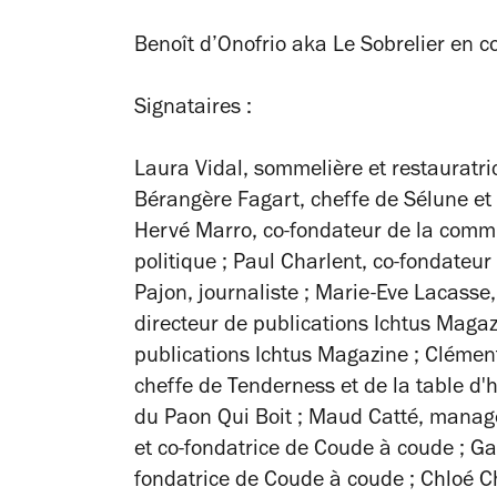
Benoît d’Onofrio aka Le Sobrelier en co
Signataires :
Laura Vidal,
sommelière et restauratri
Bérangère Fagart,
cheffe de Sélune e
Hervé Marro,
co-fondateur de la comm
politique
; Paul Charlent,
co-fondateur 
Pajon,
journaliste
; Marie-Eve Lacasse
directeur de publications Ichtus Maga
publications Ichtus Magazine
; Clémen
cheffe de Tenderness et de la table d'
du Paon Qui Boit
; Maud Catté,
manage
et co-fondatrice de Coude à coude
; Ga
fondatrice de Coude à coude
; Chloé C