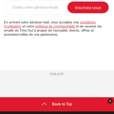
Entrez
votre
adresse
email
En entrant votre adresse mail, vous acceptez nos
conditions
d'utilisation
et notre
politique de confidentialité
et de recevoir les
emails de Time Out à propos de l'actualité, évents, offres et
promotionnelles de nos partenaires.
PUBLICITÉ
F
Back to Top