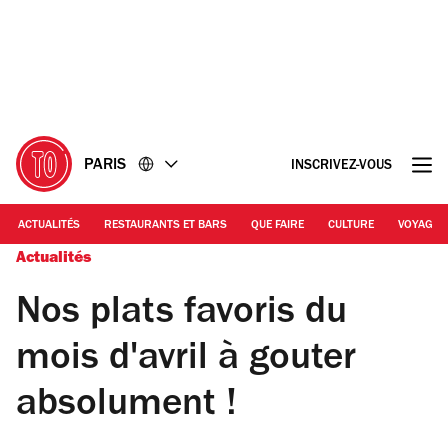
Accéder
Accéder
au
au
contenu
pied
de
page
PARIS
INSCRIVEZ-VOUS
ACTUALITÉS
RESTAURANTS ET BARS
QUE FAIRE
CULTURE
VOYAGE
Actualités
Nos plats favoris du
mois d'avril à gouter
absolument !