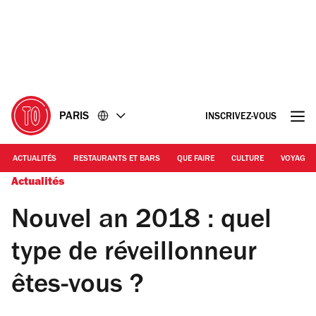
Accéder
Accéder
au
au
contenu
pied
de
page
PARIS
INSCRIVEZ-VOUS
ACTUALITÉS
RESTAURANTS ET BARS
QUE FAIRE
CULTURE
VOYAGE
Actualités
Nouvel an 2018 : quel
type de réveillonneur
êtes-vous ?