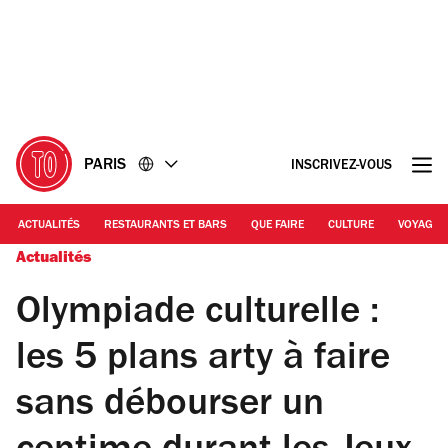
Accéder
Accéder
au
au
contenu
pied
de
page
PARIS
INSCRIVEZ-VOUS
ACTUALITÉS
RESTAURANTS ET BARS
QUE FAIRE
CULTURE
VOYAGE
Actualités
Olympiade culturelle :
les 5 plans arty à faire
sans débourser un