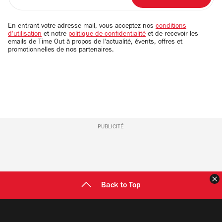
votre
adresse
email
En entrant votre adresse mail, vous acceptez nos
conditions
d'utilisation
et notre
politique de confidentialité
et de recevoir les
emails de Time Out à propos de l'actualité, évents, offres et
promotionnelles de nos partenaires.
PUBLICITÉ
F
Back to Top