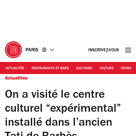
Accéder
Accéder
au
au
contenu
pied
de
page
PARIS
INSCRIVEZ-VOUS
ACTUALITÉS
RESTAURANTS ET BARS
QUE FAIRE
CULTURE
VOYAGE
Actualités
On a visité le centre
culturel “expérimental”
installé dans l’ancien