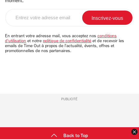
moment.
Entrez
votre
adresse
email
En entrant votre adresse mail, vous acceptez nos
conditions
d'utilisation
et notre
politique de confidentialité
et de recevoir les
emails de Time Out à propos de l'actualité, évents, offres et
promotionnelles de nos partenaires.
PUBLICITÉ
F
Back to Top