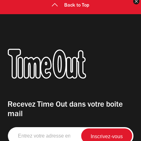
F
Back to Top
Recevez Time Out dans votre boite
mail
Entrez
votre