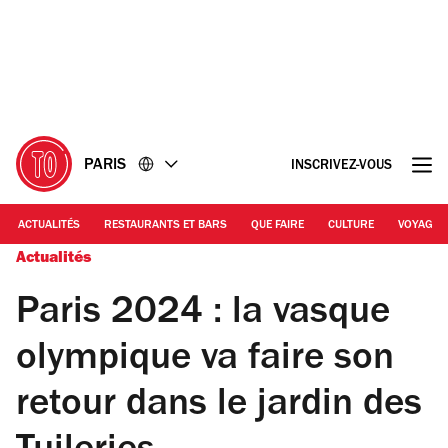
Accéder
Accéder
au
au
contenu
pied
de
page
PARIS
INSCRIVEZ-VOUS
ACTUALITÉS
RESTAURANTS ET BARS
QUE FAIRE
CULTURE
VOYAGE
Actualités
Paris 2024 : la vasque
olympique va faire son
retour dans le jardin des