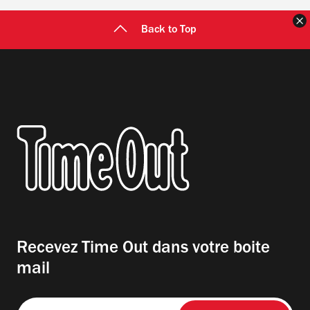
F
Back to Top
Recevez Time Out dans votre boite
mail
Entrez