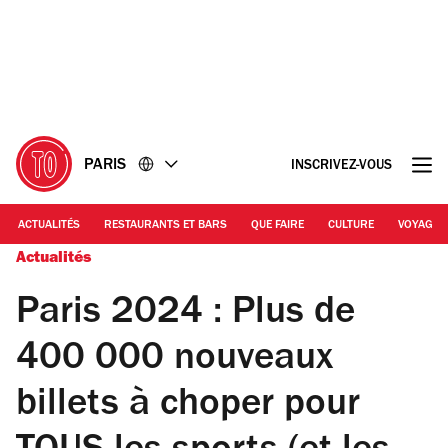
Accéder
Accéder
au
au
contenu
pied
de
page
PARIS
INSCRIVEZ-VOUS
ACTUALITÉS
RESTAURANTS ET BARS
QUE FAIRE
CULTURE
VOYAGE
Actualités
Paris 2024 : Plus de
400 000 nouveaux
billets à choper pour