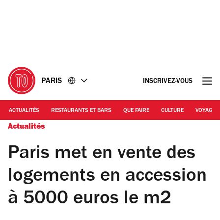
Accéder
Accéder
au
au
contenu
pied
de
page
PARIS
INSCRIVEZ-VOUS
ACTUALITÉS
RESTAURANTS ET BARS
QUE FAIRE
CULTURE
VOYAGE
Actualités
Paris met en vente des
logements en accession
à 5000 euros le m2