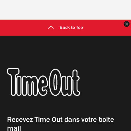
F
Back to Top
Recevez Time Out dans votre boite
mail