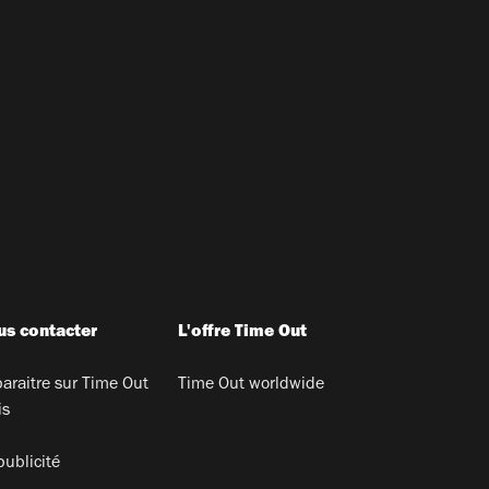
s contacter
L'offre Time Out
araitre sur Time Out
Time Out worldwide
is
publicité