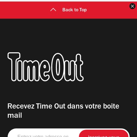
F
Back to Top
Recevez Time Out dans votre boite
mail
Entrez