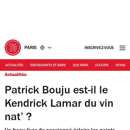
Accéder
Accéder
au
au
contenu
pied
de
page
PARIS
INSCRIVEZ-VOUS
ACTUALITÉS
RESTAURANTS ET BARS
QUE FAIRE
CULTURE
VOYAGE
Actualités
Patrick Bouju est-il le
Kendrick Lamar du vin
nat’ ?