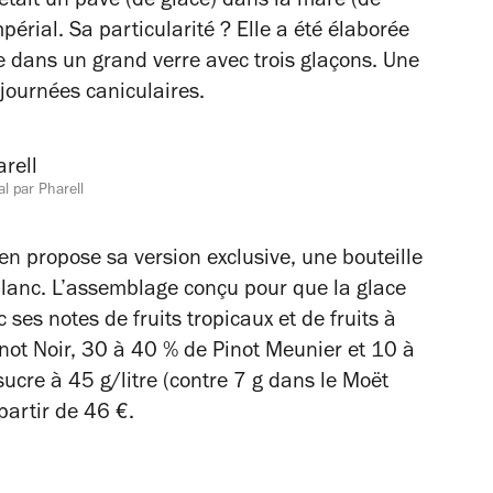
tait un pavé (de glace) dans la mare (de
érial. Sa particularité ? Elle a été élaborée
ire dans un grand verre avec trois glaçons. Une
journées caniculaires.
l par Pharell
 en propose sa version exclusive, une bouteille
blanc. L’assemblage conçu pour que la glace
c ses notes de fruits tropicaux et de fruits à
not Noir, 30 à 40 % de Pinot Meunier et 10 à
cre à 45 g/litre (contre 7 g dans le Moët
partir de 46 €.