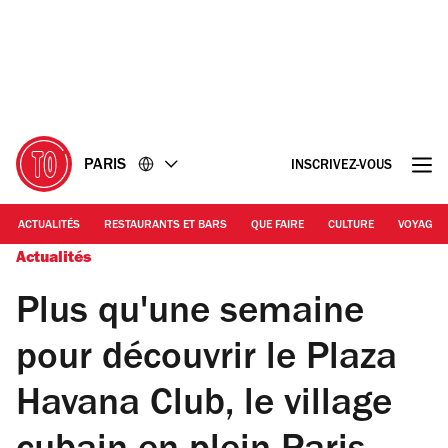
Accéder
Accéder
au
au
contenu
pied
de
page
PARIS
INSCRIVEZ-VOUS
ACTUALITÉS
RESTAURANTS ET BARS
QUE FAIRE
CULTURE
VOYAGE
Actualités
Plus qu'une semaine
pour découvrir le Plaza
Havana Club, le village