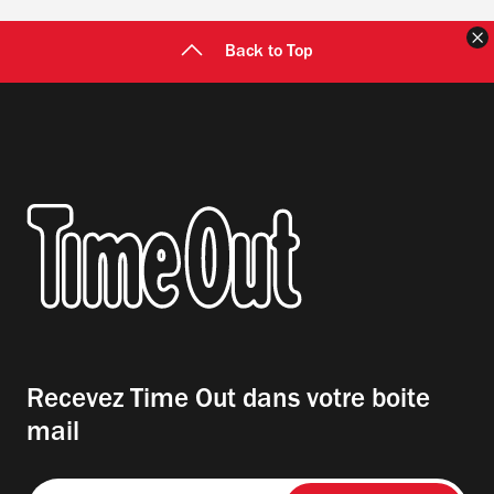
F
Back to Top
Recevez Time Out dans votre boite
mail
Entrez