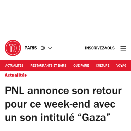
Accéder
Accéder
au
au
contenu
pied
de
page
PARIS
INSCRIVEZ-VOUS
ACTUALITÉS
RESTAURANTS ET BARS
QUE FAIRE
CULTURE
VOYAGE
Actualités
PNL annonce son retour
pour ce week-end avec
un son intitulé “Gaza”