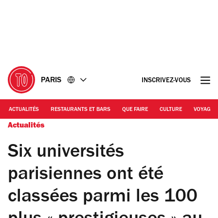
Accéder
Accéder
au
au
contenu
pied
de
page
PARIS
INSCRIVEZ-VOUS
ACTUALITÉS
RESTAURANTS ET BARS
QUE FAIRE
CULTURE
VOYAGE
Actualités
Six universités
parisiennes ont été
classées parmi les 100