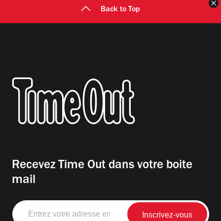
F
Back to Top
Recevez Time Out dans votre boite
mail
Entrez
votre