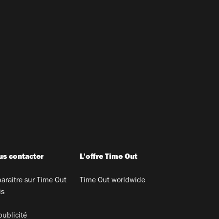
s contacter
L'offre Time Out
araitre sur Time Out
Time Out worldwide
is
publicité