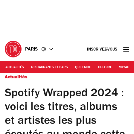
Accéder
Accéder
au
au
contenu
pied
de
page
PARIS
INSCRIVEZ-VOUS
ACTUALITÉS
RESTAURANTS ET BARS
QUE FAIRE
CULTURE
VOYAGE
Actualités
Spotify Wrapped 2024 :
voici les titres, albums
et artistes les plus