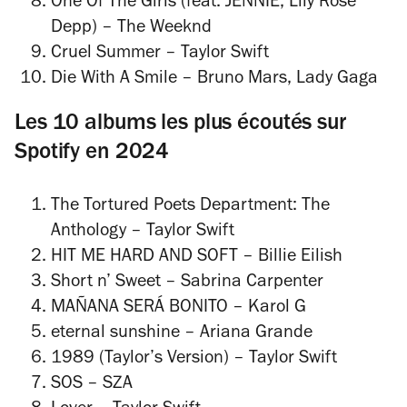
One Of The Girls (feat. JENNIE, Lily Rose
Depp)
– The Weeknd
Cruel Summer
– Taylor Swift
Die With A Smile
– Bruno Mars, Lady Gaga
Les 10 albums les plus écoutés sur
Spotify en 2024
The Tortured Poets Department: The
Anthology
– Taylor Swift
HIT ME HARD AND SOFT
– Billie Eilish
Short n’ Sweet
– Sabrina Carpenter
MAÑANA SERÁ BONITO
– Karol G
eternal sunshine
– Ariana Grande
1989 (Taylor’s Version)
– Taylor Swift
SOS
– SZA