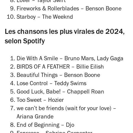
Lover
– Taylor Swift
Fireworks & Rollerblades
– Benson Boone
Starboy
– The Weeknd
Les chansons les plus virales de 2024,
selon Spotify
Die With A Smile
– Bruno Mars, Lady Gaga
BIRDS OF A FEATHER
– Billie Eilish
Beautiful Things
– Benson Boone
Lose Control
– Teddy Swims
Good Luck, Babe!
– Chappell Roan
Too Sweet
– Hozier
we can’t be friends (wait for your love)
–
Ariana Grande
End of Beginning
– Djo