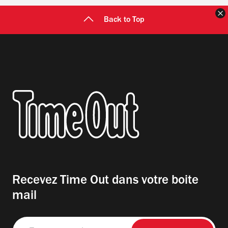
F
Back to Top
Recevez Time Out dans votre boite
mail
Entrez