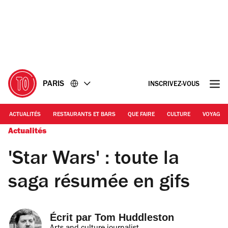
Accéder
Accéder
au
au
contenu
pied
de
page
PARIS
INSCRIVEZ-VOUS
ACTUALITÉS
RESTAURANTS ET BARS
QUE FAIRE
CULTURE
VOYAGE
Actualités
'Star Wars' : toute la
saga résumée en gifs
Écrit par 
Tom Huddleston