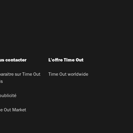
s contacter
L'offre Time Out
araitre sur Time Out
Time Out worldwide
is
publicité
e Out Market