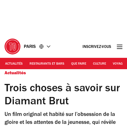
Accéder
Accéder
au
au
contenu
pied
de
page
PARIS
INSCRIVEZ-VOUS
ACTUALITÉS
RESTAURANTS ET BARS
QUE FAIRE
CULTURE
VOYAGE
Actualités
Trois choses à savoir sur
Diamant Brut
Un film original et habité sur l’obsession de la
gloire et les attentes de la jeunesse, qui révèle