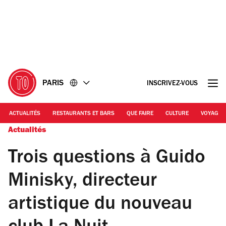
Accéder
Accéder
au
au
contenu
pied
de
page
PARIS
INSCRIVEZ-VOUS
ACTUALITÉS
RESTAURANTS ET BARS
QUE FAIRE
CULTURE
VOYAGE
Actualités
Trois questions à Guido
Minisky, directeur
artistique du nouveau