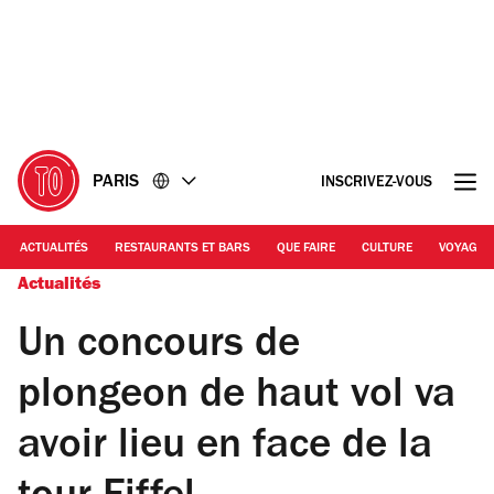
Accéder
Accéder
au
au
contenu
pied
de
page
PARIS
INSCRIVEZ-VOUS
ACTUALITÉS
RESTAURANTS ET BARS
QUE FAIRE
CULTURE
VOYAGE
Actualités
Un concours de
plongeon de haut vol va
avoir lieu en face de la