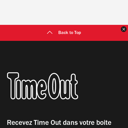
F
Back to Top
Recevez Time Out dans votre boite