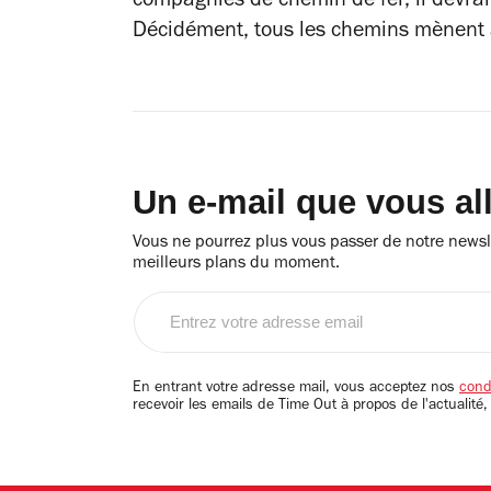
compagnies de chemin de fer, il devrait
Décidément, tous les chemins mènent
Un e-mail que vous al
Vous ne pourrez plus vous passer de notre newsle
meilleurs plans du moment.
Entrez
votre
adresse
email
En entrant votre adresse mail, vous acceptez nos
condi
recevoir les emails de Time Out à propos de l'actualité,