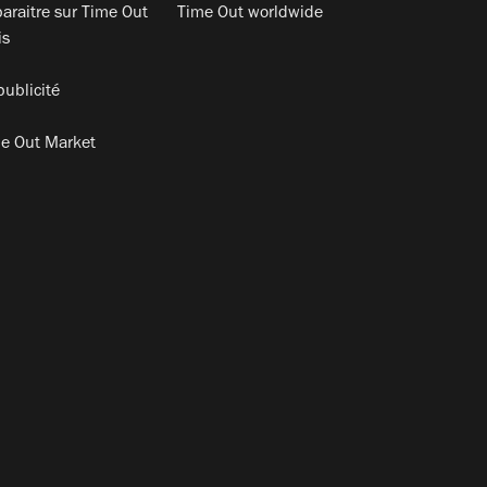
araitre sur Time Out
Time Out worldwide
is
publicité
e Out Market