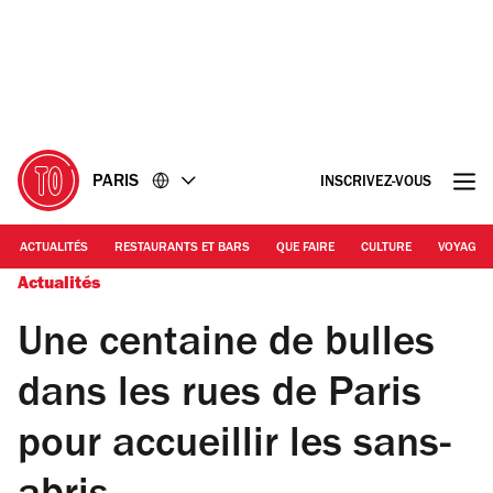
Accéder
Accéder
au
au
contenu
pied
de
page
PARIS
INSCRIVEZ-VOUS
ACTUALITÉS
RESTAURANTS ET BARS
QUE FAIRE
CULTURE
VOYAGE
Actualités
Une centaine de bulles
dans les rues de Paris
pour accueillir les sans-