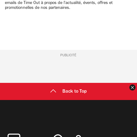
emails de Time Out à propos de l'actualité, évents, offres et
promotionnelles de nos partenaires.
PUBLICITÉ
F
Back to Top