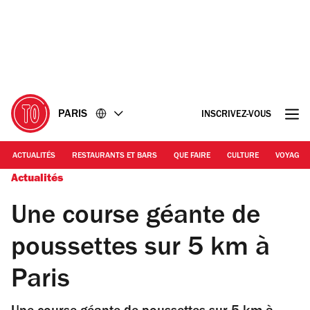
Accéder
Accéder
au
au
contenu
pied
de
page
PARIS
INSCRIVEZ-VOUS
ACTUALITÉS
RESTAURANTS ET BARS
QUE FAIRE
CULTURE
VOYAGE
Actualités
Une course géante de
poussettes sur 5 km à
Paris