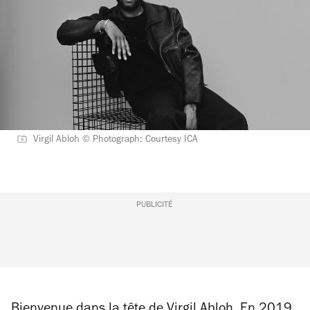
Virgil Abloh © Photograph: Courtesy ICA
PUBLICITÉ