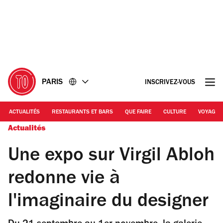
Accéder
Accéder
au
au
contenu
pied
de
page
PARIS
INSCRIVEZ-VOUS
ACTUALITÉS
RESTAURANTS ET BARS
QUE FAIRE
CULTURE
VOYAGE
Actualités
Une expo sur Virgil Abloh
redonne vie à
l'imaginaire du designer