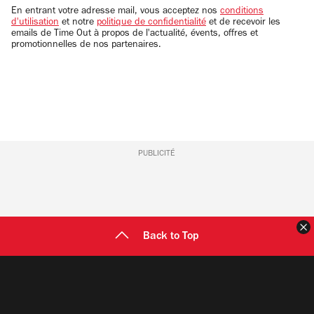
email
En entrant votre adresse mail, vous acceptez nos
conditions
d'utilisation
et notre
politique de confidentialité
et de recevoir les
emails de Time Out à propos de l'actualité, évents, offres et
promotionnelles de nos partenaires.
PUBLICITÉ
F
Back to Top