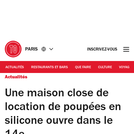
Accéder
Accéder
au
au
contenu
pied
de
page
PARIS
INSCRIVEZ-VOUS
ACTUALITÉS
RESTAURANTS ET BARS
QUE FAIRE
CULTURE
VOYAGE
Actualités
Une maison close de
location de poupées en
silicone ouvre dans le