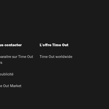
s contacter
L'offre Time Out
araitre sur Time Out
Time Out worldwide
is
publicité
e Out Market