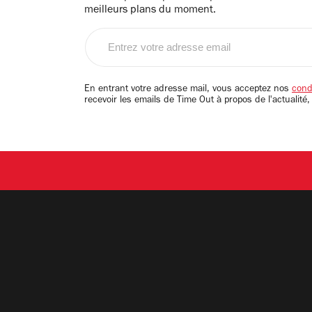
meilleurs plans du moment.
Entrez
votre
adresse
email
En entrant votre adresse mail, vous acceptez nos
condi
recevoir les emails de Time Out à propos de l'actualité,