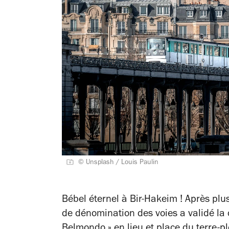
© Unsplash / Louis Paulin
Bébel éternel à Bir-Hakeim ! Après plu
de dénomination des voies a validé la
Belmondo » en lieu et place du terre-p