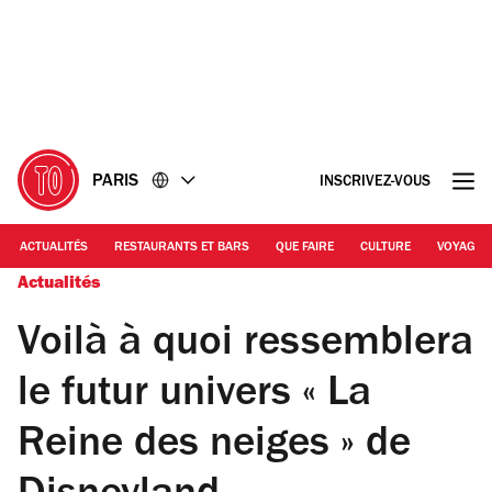
Accéder
Accéder
au
au
contenu
pied
de
page
PARIS
INSCRIVEZ-VOUS
ACTUALITÉS
RESTAURANTS ET BARS
QUE FAIRE
CULTURE
VOYAGE
Actualités
Voilà à quoi ressemblera
le futur univers « La
Reine des neiges » de