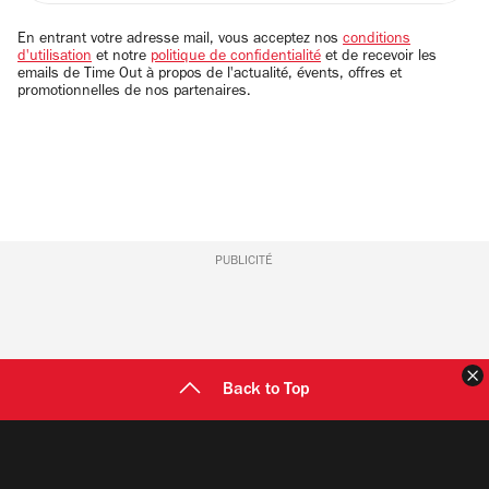
adresse
email
En entrant votre adresse mail, vous acceptez nos
conditions
d'utilisation
et notre
politique de confidentialité
et de recevoir les
emails de Time Out à propos de l'actualité, évents, offres et
promotionnelles de nos partenaires.
PUBLICITÉ
F
Back to Top