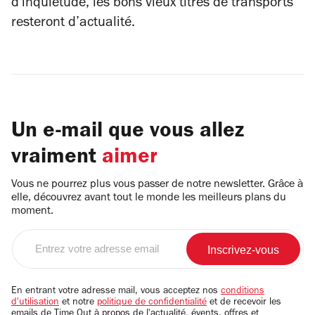
d'inquiétude, les bons vieux titres de transports
resteront d’actualité.
Un e-mail que vous allez
vraiment
aimer
Vous ne pourrez plus vous passer de notre newsletter. Grâce à
elle, découvrez avant tout le monde les meilleurs plans du
moment.
Entrez
votre
adresse
email
En entrant votre adresse mail, vous acceptez nos
conditions
d'utilisation
et notre
politique de confidentialité
et de recevoir les
emails de Time Out à propos de l'actualité, évents, offres et