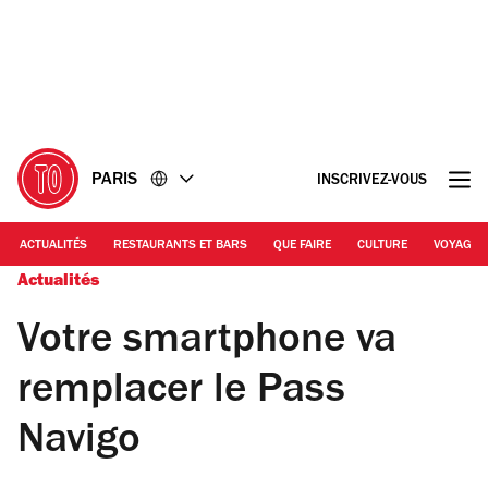
Accéder
Accéder
au
au
contenu
pied
de
page
PARIS
INSCRIVEZ-VOUS
ACTUALITÉS
RESTAURANTS ET BARS
QUE FAIRE
CULTURE
VOYAGE
Actualités
Votre smartphone va
remplacer le Pass
Navigo