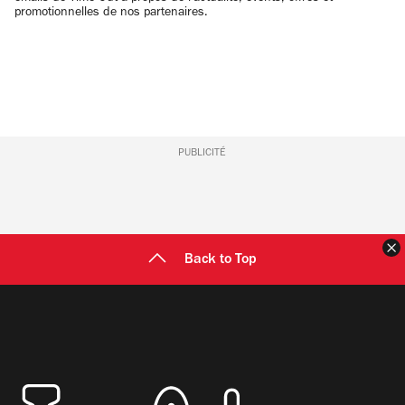
promotionnelles de nos partenaires.
PUBLICITÉ
F
Back to Top