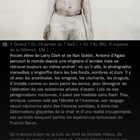
• Quand ? Du 24 janvier au 7 avril / • Où ? Au BAL, 6 impasse
de la Défense, 18e |
Ancien élève de Larry Clark et de Nan Goldin, Antoine d'Agata
parcourt le monde depuis une vingtaine d’années mais se
retrouve toujours au même endroit : où qu’il aille, le photographe
marseillais s’engouffre dans les bas-fonds, sombres et durs. Il y
vit avec les prostituées, les ivrognes, les clochards, les drogués.
S’installe comme un exclu parmi les exclus, pour témoigner de
l'aliénation de ces existences privées d'espoir. Lors de ses
pérégrinations nocturnes, il saisit ses modèles sans flash. Flou,
onirique, comme voilé par l'ébriété et l’insomnie, son langage
visuel mâchonne alors des histoires sordides, à demi-mot.
Déformations glaçantes de la chair et d’une réalité insupportable,
ses portraits évoquent parfois les expériences tortueuses de
Francis Bacon.
Qu’il œuvre le jour ou la nuit, au fond de bordels miteux, de