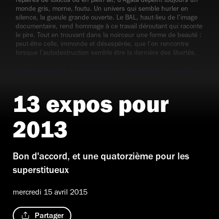
repaires de toxicos ou en plein air, d’Agata dépeint toujours un
monde gris, morne, foutu. Un univers qui semble hurler en
silence, la gueule grande ouverte. Le BAL, haut-lieu de l’image
documentaire, rend hommage à ce travail déroutant qui raconte
le pire. Tout en trouvant dans la noirceur une forme de beauté :
peut-être celle, immonde et désespérée, que l’on rencontre
lorsque l’autodestruction semble être la dernière des libertés.
> Horaires, tarifs, images, accès... + d'infos sur l'exposition
'Antoine d'Agata, ANTICORPS'
Image : © Antoine d’Agata - Magnum photos / Courtesy galerie
13 expos pour
Les Filles du Calvaire, Paris
2013
Bon d'accord, et une quatorzième pour les
superstitueux
mercredi 15 avril 2015
Partager