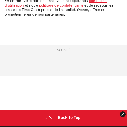
email
En entrant votre adresse mail, vous acceptez nos
conditions
d'utilisation
et notre
politique de confidentialité
et de recevoir les
emails de Time Out à propos de l'actualité, évents, offres et
promotionnelles de nos partenaires.
PUBLICITÉ
F
Back to Top