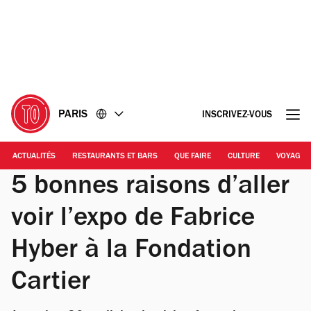
Accéder
Accéder
au
au
contenu
pied
de
page
PARIS
INSCRIVEZ-VOUS
ACTUALITÉS
RESTAURANTS ET BARS
QUE FAIRE
CULTURE
VOYAGE
5 bonnes raisons d’aller
voir l’expo de Fabrice
Hyber à la Fondation
Cartier