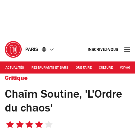
Accéder
Accéder
au
au
contenu
pied
de
page
PARIS
INSCRIVEZ-VOUS
ACTUALITÉS
RESTAURANTS ET BARS
QUE FAIRE
CULTURE
VOYAGE
Critique
Chaïm Soutine, 'L'Ordre
du chaos'
4
sur