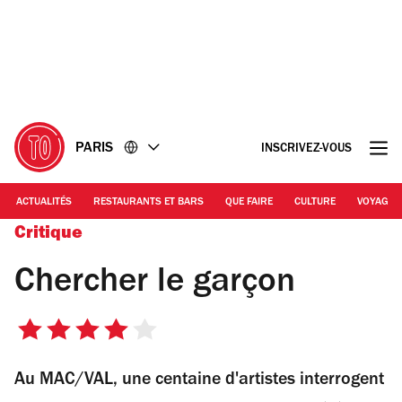
Accéder
Accéder
au
au
contenu
pied
de
page
PARIS
INSCRIVEZ-VOUS
ACTUALITÉS
RESTAURANTS ET BARS
QUE FAIRE
CULTURE
VOYAGE
Critique
Chercher le garçon
4
sur
Au MAC/VAL, une centaine d'artistes interrogent
5
étoiles