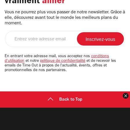
vraiment
aimer
Vous ne pourrez plus vous passer de notre newsletter. Grâce à
elle, découvrez avant tout le monde les meilleurs plans du
moment.
Entrez
votre
adresse
email
En entrant votre adresse mail, vous acceptez nos
conditions
d'utilisation
et notre
politique de confidentialité
et de recevoir les
emails de Time Out à propos de l'actualité, évents, offres et
promotionnelles de nos partenaires.
F
Back to Top