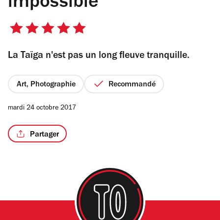
impossible
5
sur
La Taïga n'est pas un long fleuve tranquille.
5
étoiles
Art, Photographie
Recommandé
mardi 24 octobre 2017
Partager