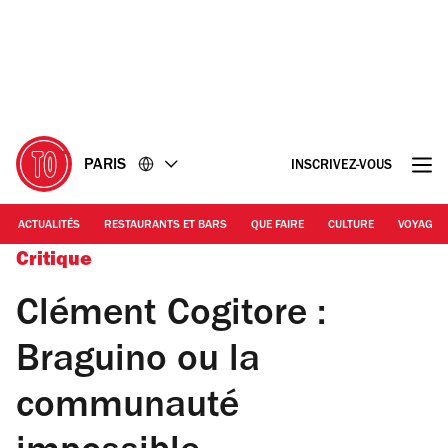
Accéder
Accéder
au
au
contenu
pied
de
page
PARIS
INSCRIVEZ-VOUS
ACTUALITÉS
RESTAURANTS ET BARS
QUE FAIRE
CULTURE
VOYAGE
Critique
Clément Cogitore :
Braguino ou la
communauté