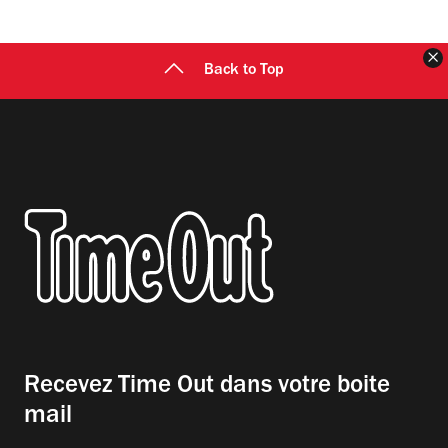
F
Back to Top
Recevez Time Out dans votre boite
mail