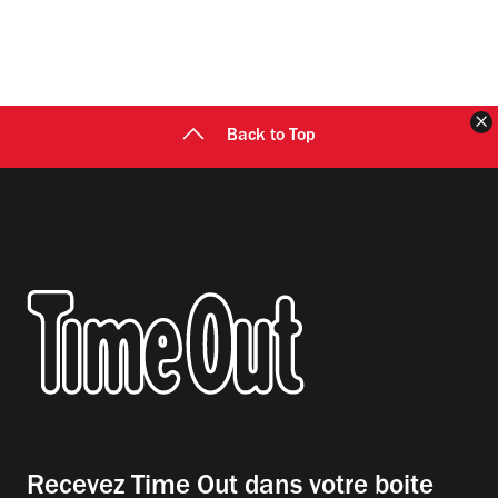
F
Back to Top
Recevez Time Out dans votre boite