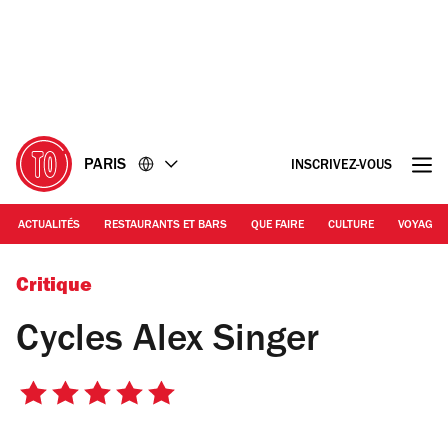
Accéder
Accéder
au
au
contenu
pied
de
page
PARIS
INSCRIVEZ-VOUS
ACTUALITÉS
RESTAURANTS ET BARS
QUE FAIRE
CULTURE
VOYAGE
© DR
Critique
Cycles Alex Singer
5
sur