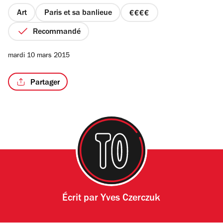
5
étoiles
Art
Paris et sa banlieue
prix
4
Recommandé
sur
4
mardi 10 mars 2015
Partager
Écrit par
Yves Czerczuk