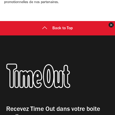
promotionnelles de nos partenaires.
F
Back to Top
Recevez Time Out dans votre boite