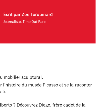
Écrit par
Zoé Terouinard
Journaliste, Time Out Paris
 mobilier sculptural.
 l’histoire du musée Picasso et se la raconter
alé.
lberto ? Découvrez Diego, frère cadet de la