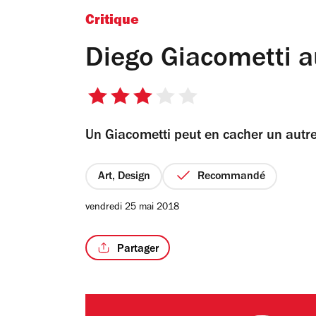
Critique
Diego Giacometti 
3
sur
Un Giacometti peut en cacher un autre
5
étoiles
Art, Design
Recommandé
vendredi 25 mai 2018
Partager