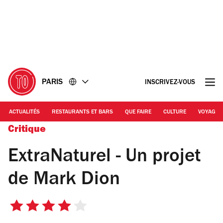
Accéder
Accéder
au
au
contenu
pied
de
page
PARIS
INSCRIVEZ-VOUS
ACTUALITÉS
RESTAURANTS ET BARS
QUE FAIRE
CULTURE
VOYAGE
Critique
ExtraNaturel - Un projet
de Mark Dion
4
sur