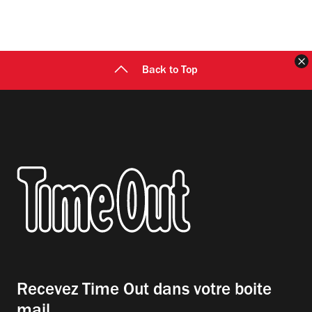
F
Back to Top
Recevez Time Out dans votre boite