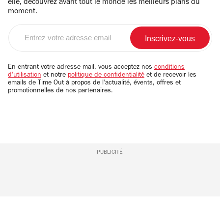
elle, découvrez avant tout le monde les meilleurs plans du
moment.
Entrez
votre
adresse
email
En entrant votre adresse mail, vous acceptez nos
conditions
d'utilisation
et notre
politique de confidentialité
et de recevoir les
emails de Time Out à propos de l'actualité, évents, offres et
promotionnelles de nos partenaires.
PUBLICITÉ