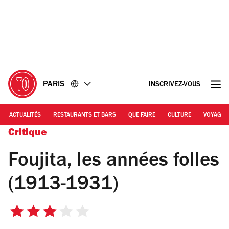
Accéder
Accéder
au
au
contenu
pied
de
page
PARIS
INSCRIVEZ-VOUS
ACTUALITÉS
RESTAURANTS ET BARS
QUE FAIRE
CULTURE
VOYAGE
Critique
Foujita, les années folles
(1913-1931)
3
sur