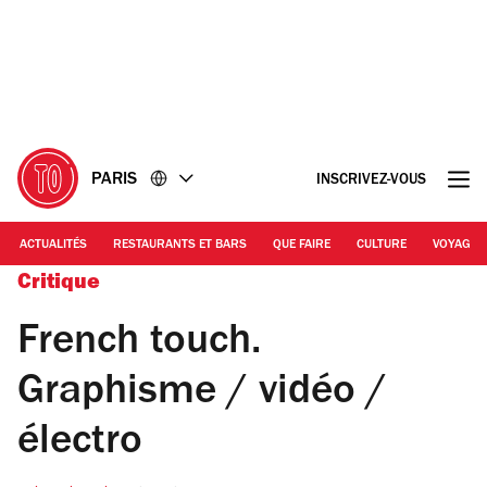
Accéder
Accéder
au
au
contenu
pied
de
page
PARIS
INSCRIVEZ-VOUS
ACTUALITÉS
RESTAURANTS ET BARS
QUE FAIRE
CULTURE
VOYAGE
Critique
French touch.
Graphisme / vidéo /
électro