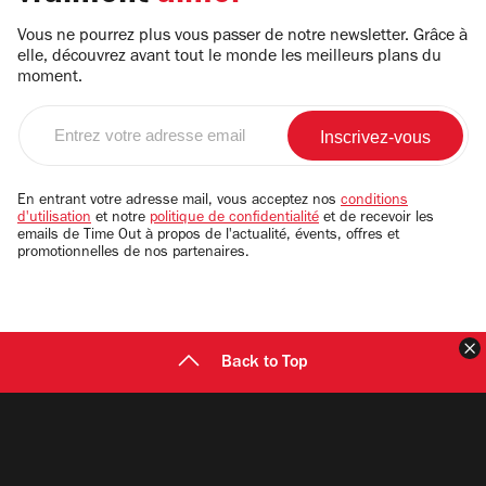
Vous ne pourrez plus vous passer de notre newsletter. Grâce à
elle, découvrez avant tout le monde les meilleurs plans du
moment.
Entrez
votre
adresse
email
En entrant votre adresse mail, vous acceptez nos
conditions
d'utilisation
et notre
politique de confidentialité
et de recevoir les
emails de Time Out à propos de l'actualité, évents, offres et
promotionnelles de nos partenaires.
F
Back to Top