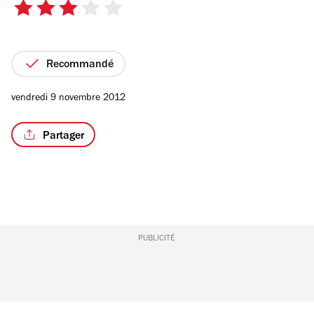
3
sur
5
étoiles
Recommandé
vendredi 9 novembre 2012
Partager
PUBLICITÉ