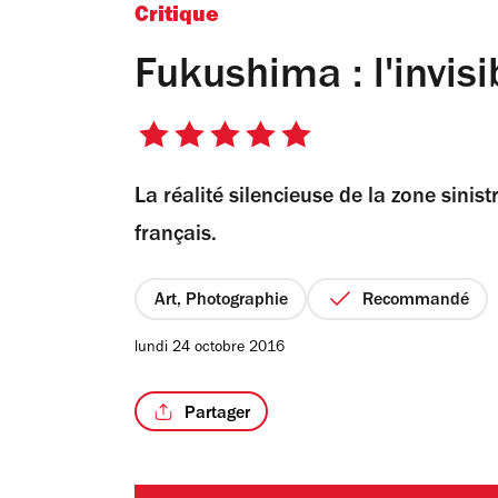
Critique
Fukushima : l'invisi
5
sur
La réalité silencieuse de la zone sinis
5
étoiles
français.
Art, Photographie
Recommandé
lundi 24 octobre 2016
Partager