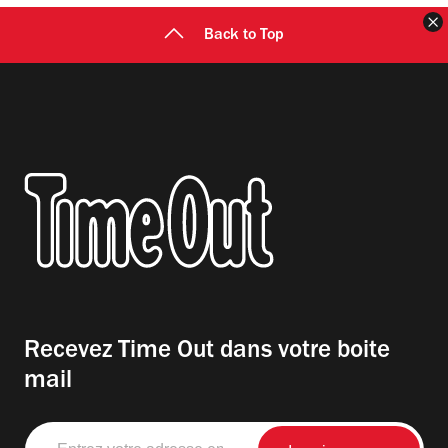
F
Back to Top
Recevez Time Out dans votre boite
mail
Entrez